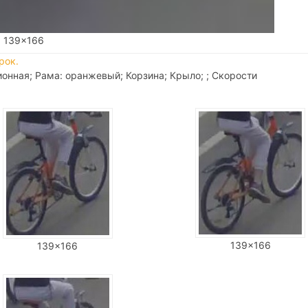
139x166
рок.
онная; Рама: оранжевый; Корзина; Крыло; ; Скорости
139x166
139x166